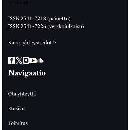
Jyväskylän
Ylioppilaslehti
ISSN 2341-7218 (painettu)
ISSN 2341-7226 (verkkojulkaisu)
Katso yhteystiedot >
Facebook
Twitter
Instagram
YouTube
SoundCloud
Navigaatio
Ota yhteyttä
Etusivu
Toimitus