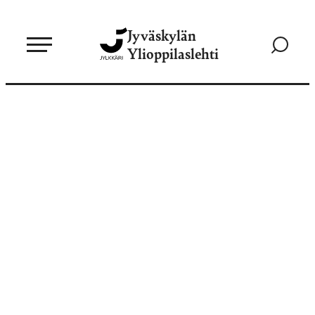
Siirry
Jyväskylän
suoraan
Siirry
Ylioppilaslehti
sisältöön
hakusivul