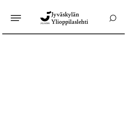
Siirry
Jyväskylän
suoraan
Siirry
Ylioppilaslehti
sisältöön
hakusivul