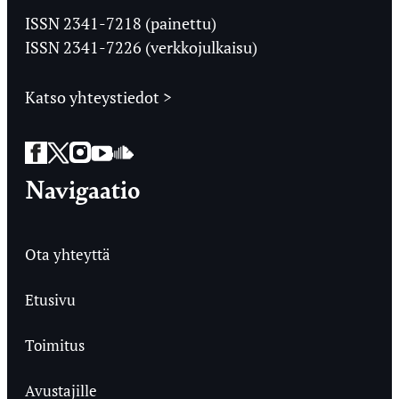
Ylioppilaslehti
ISSN 2341-7218 (painettu)
ISSN 2341-7226 (verkkojulkaisu)
Katso yhteystiedot >
Facebook
Twitter
Instagram
YouTube
SoundCloud
Navigaatio
Ota yhteyttä
Etusivu
Toimitus
Avustajille