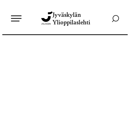
Siirry
Jyväskylän
suoraan
Siirry
Ylioppilaslehti
sisältöön
hakusivul