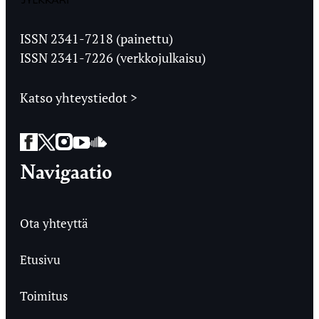
Jyväskylän
Ylioppilaslehti
ISSN 2341-7218 (painettu)
ISSN 2341-7226 (verkkojulkaisu)
Katso yhteystiedot >
Facebook
Twitter
Instagram
YouTube
SoundCloud
Navigaatio
Ota yhteyttä
Etusivu
Toimitus