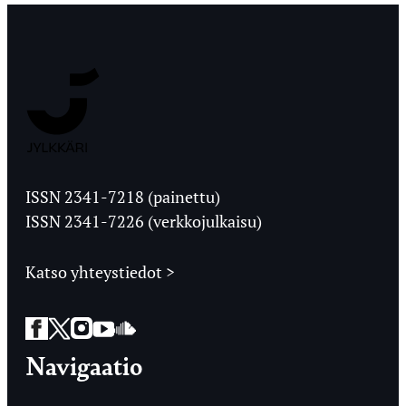
Jyväskylän
Ylioppilaslehti
ISSN 2341-7218 (painettu)
ISSN 2341-7226 (verkkojulkaisu)
Katso yhteystiedot >
Facebook
Twitter
Instagram
YouTube
SoundCloud
Navigaatio