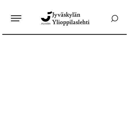
Siirry
Jyväskylän
suoraan
Siirry
Ylioppilaslehti
sisältöön
hakusivul