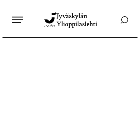
Siirry
Jyväskylän
suoraan
Siirry
Ylioppilaslehti
sisältöön
hakusivul