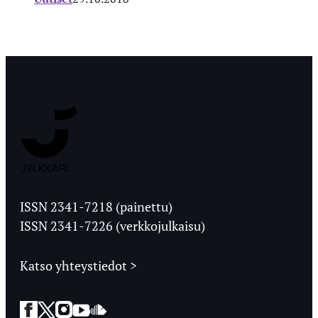
Jyväskylän
Ylioppilaslehti
ISSN 2341-7218 (painettu)
ISSN 2341-7226 (verkkojulkaisu)
Katso yhteystiedot >
Facebook
Twitter
Instagram
YouTube
SoundCloud