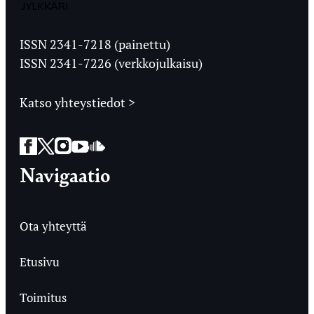
Jyväskylän
Ylioppilaslehti
ISSN 2341-7218 (painettu)
ISSN 2341-7226 (verkkojulkaisu)
Katso yhteystiedot >
Facebook
Twitter
Instagram
YouTube
SoundCloud
Navigaatio
Ota yhteyttä
Etusivu
Toimitus