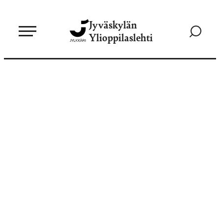
Siirry
Jyväskylän
suoraan
Siirry
Ylioppilaslehti
sisältöön
hakusivul