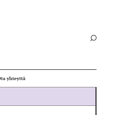
Siirry
hakusivull
ta yhteyttä