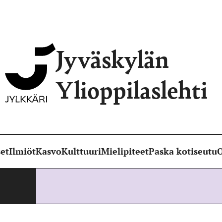
Jyväskylän
Ylioppilaslehti
et
Ilmiöt
Kasvo
Kulttuuri
Mielipiteet
Paska kotiseutu
O