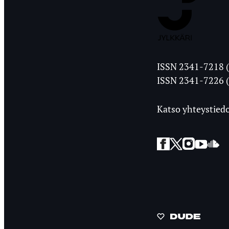
Jyväskylän
ISSN 2341-7218 (
Ylioppilasleht
ISSN 2341-7226 (
Katso yhteystiedo
Facebook
Twitter
Instagra
YouT
So