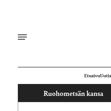
Siirry
suoraan
sisältöön
Etusivu
Uutis
Ruohometsän kansa