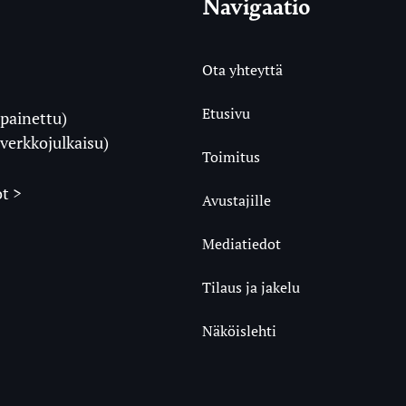
Navigaatio
Ota yhteyttä
Etusivu
painettu)
i
verkkojulkaisu)
Toimitus
t >
Avustajille
Mediatiedot
m
ube
undCloud
Tilaus ja jakelu
Näköislehti