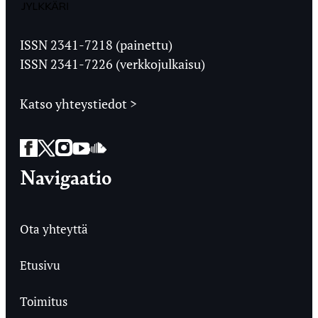
Jyväskylän
Ylioppilaslehti
ISSN 2341-7218 (painettu)
ISSN 2341-7226 (verkkojulkaisu)
Katso yhteystiedot >
Facebook
Twitter
Instagram
YouTube
SoundCloud
Navigaatio
Ota yhteyttä
Etusivu
Toimitus