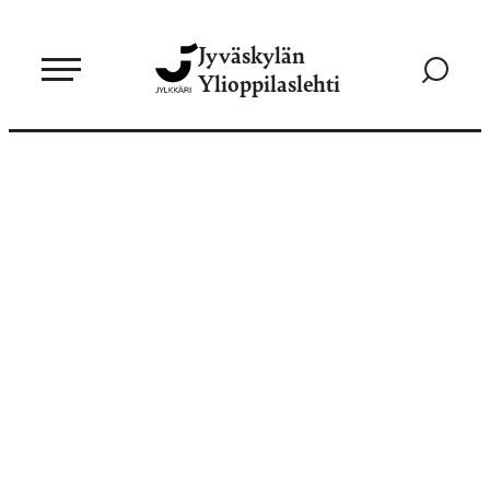
Siirry
Jyväskylän
suoraan
Siirry
Ylioppilaslehti
sisältöön
hakusivul