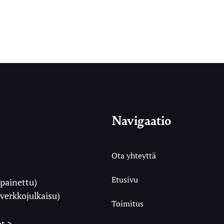
Navigaatio
Ota yhteyttä
Etusivu
painettu)
i
verkkojulkaisu)
Toimitus
t >