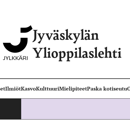
Jyväskylän
Ylioppilaslehti
et
Ilmiöt
Kasvo
Kulttuuri
Mielipiteet
Paska kotiseutu
O