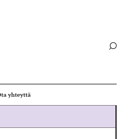
Siirry
hakusivull
ta yhteyttä