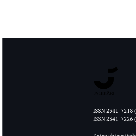
Jyväskylän
ISSN 2341-7218 (
Ylioppilasleht
ISSN 2341-7226 (
Katso yhteystiedo