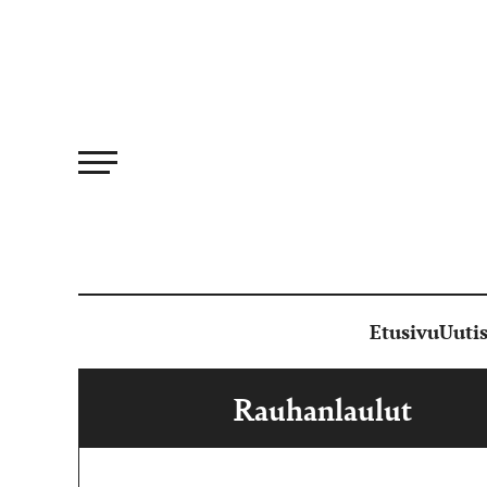
Siirry
suoraan
sisältöön
Etusivu
Uutis
Rauhanlaulut