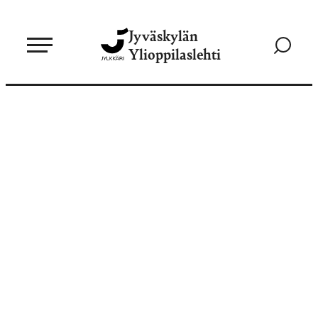
Siirry
Jyväskylän
suoraan
Siirry
Ylioppilaslehti
sisältöön
hakusivul