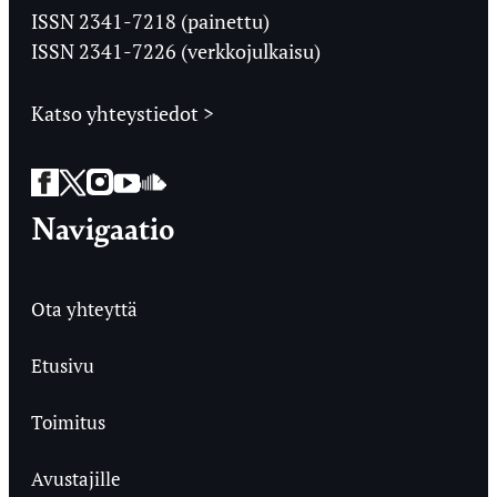
Ylioppilaslehti
ISSN 2341-7218 (painettu)
ISSN 2341-7226 (verkkojulkaisu)
Katso yhteystiedot >
Facebook
Twitter
Instagram
YouTube
SoundCloud
Navigaatio
Ota yhteyttä
Etusivu
Toimitus
Avustajille