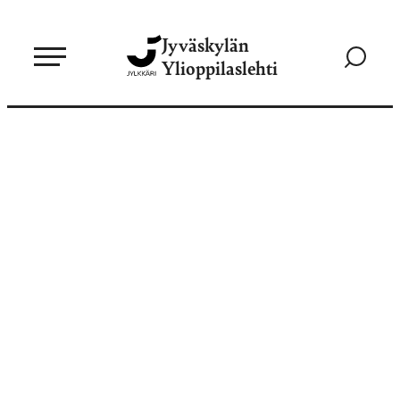
Siirry
Jyväskylän
suoraan
Siirry
Ylioppilaslehti
sisältöön
hakusivul