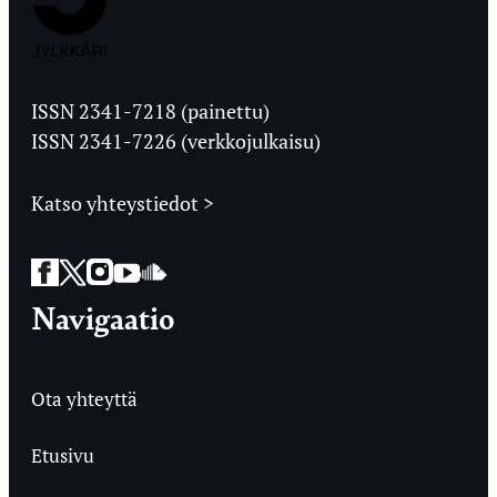
Jyväskylän
Ylioppilaslehti
ISSN 2341-7218 (painettu)
ISSN 2341-7226 (verkkojulkaisu)
Katso yhteystiedot >
Facebook
Twitter
Instagram
YouTube
SoundCloud
Navigaatio
Ota yhteyttä
Etusivu