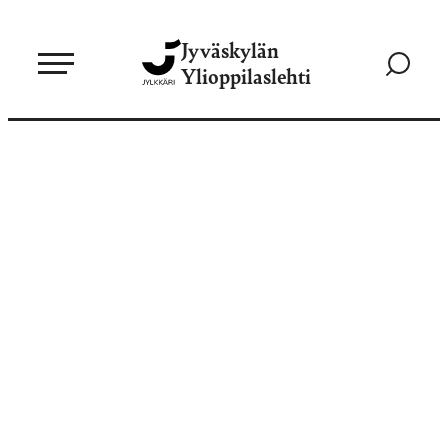
Siirry
Jyväskylän
suoraan
Siirry
Ylioppilaslehti
sisältöön
hakusivul