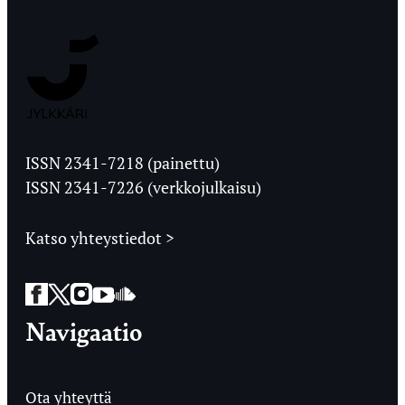
Jyväskylän
Ylioppilaslehti
ISSN 2341-7218 (painettu)
ISSN 2341-7226 (verkkojulkaisu)
Katso yhteystiedot >
Facebook
Twitter
Instagram
YouTube
SoundCloud
Navigaatio
Ota yhteyttä