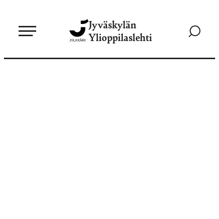
Siirry
Jyväskylän
suoraan
Siirry
Ylioppilaslehti
sisältöön
hakusivul