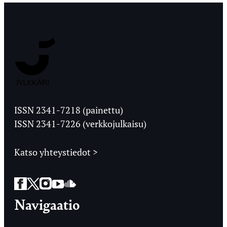
Jyväskylän
Ylioppilaslehti
ISSN 2341-7218 (painettu)
ISSN 2341-7226 (verkkojulkaisu)
Katso yhteystiedot >
Facebook
Twitter
Instagram
YouTube
SoundCloud
Navigaatio