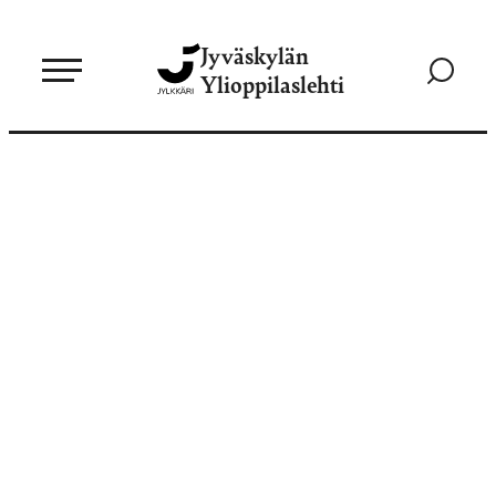
Siirry
Jyväskylän
suoraan
Siirry
Ylioppilaslehti
sisältöön
hakusivul