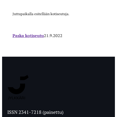
Juttupaikalla esitellään kotiseutuja.
Paska kotiseutu
21.9.2022
Jyväskylän
Ylioppilaslehti
ISSN 2341-7218 (painettu)