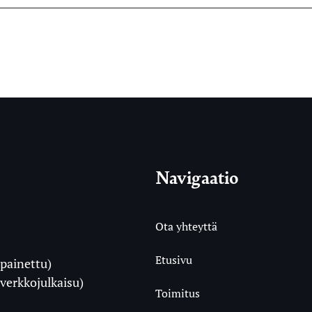
Navigaatio
Ota yhteyttä
Etusivu
painettu)
i
verkkojulkaisu)
Toimitus