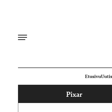
Siirry
suoraan
sisältöön
Etusivu
Uutis
Pixar