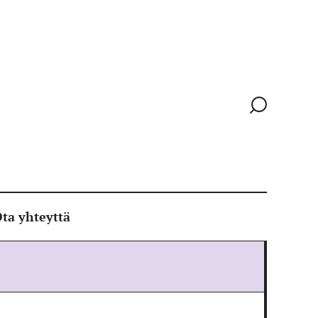
Siirry
hakusivull
ta yhteyttä