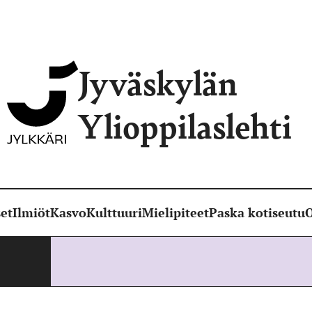
Jyväskylän
Ylioppilaslehti
et
Ilmiöt
Kasvo
Kulttuuri
Mielipiteet
Paska kotiseutu
O