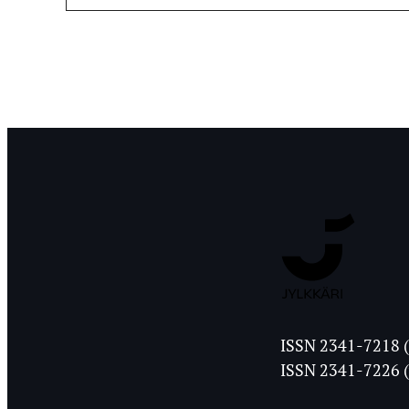
Jyväskylän
ISSN 2341-7218 (
Ylioppilasleht
ISSN 2341-7226 (