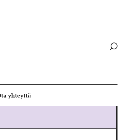
Siirry
hakusivull
ta yhteyttä