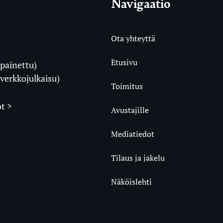
Navigaatio
Ota yhteyttä
Etusivu
painettu)
i
verkkojulkaisu)
Toimitus
t >
Avustajille
Mediatiedot
m
ube
undCloud
Tilaus ja jakelu
Näköislehti