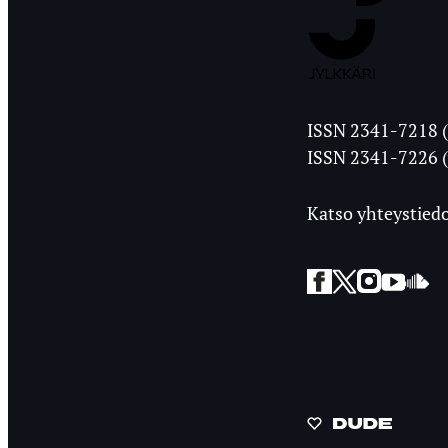
Jyväskylän
ISSN 2341-7218 (
Ylioppilasleht
ISSN 2341-7226 (
Katso yhteystiedo
Facebook
Twitter
Instagra
YouT
So