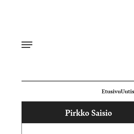
Siirry
suoraan
sisältöön
Etusivu
Uutis
Pirkko Saisio