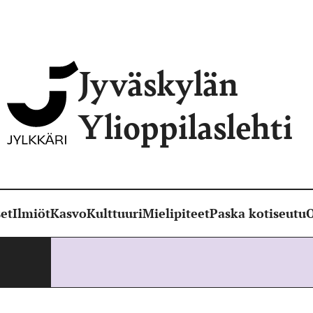
Jyväskylän
Ylioppilaslehti
et
Ilmiöt
Kasvo
Kulttuuri
Mielipiteet
Paska kotiseutu
O