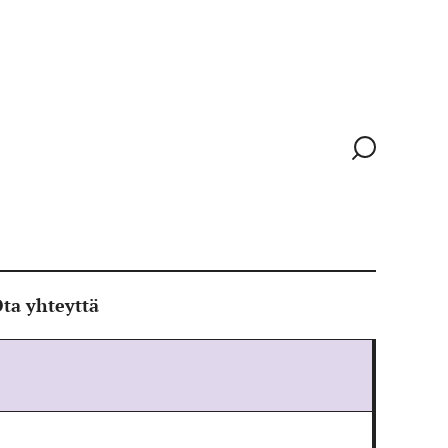
Siirry
hakusivull
ta yhteyttä