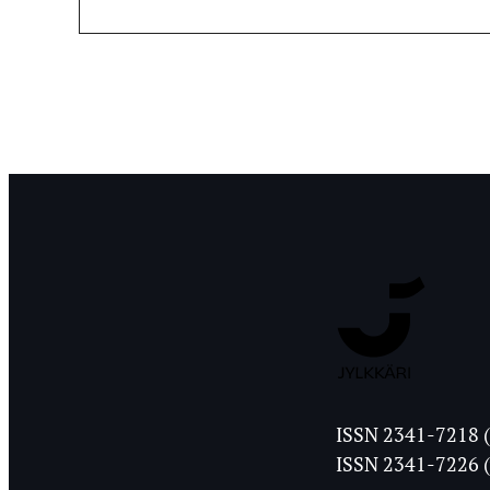
Jyväskylän
ISSN 2341-7218 (
Ylioppilasleht
ISSN 2341-7226 (