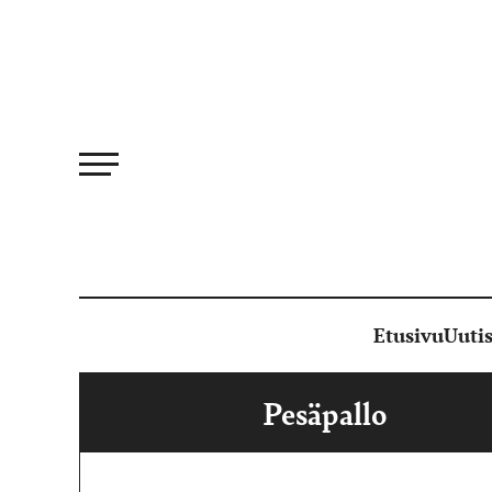
Siirry
suoraan
sisältöön
Etusivu
Uutis
Pesäpallo