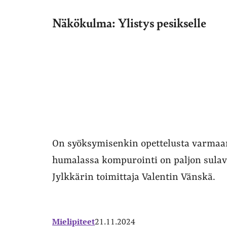
Näkökulma: Ylistys pesikselle
On syöksymisenkin opettelusta varmaan 
humalassa kompurointi on paljon sulava
Jylkkärin toimittaja Valentin Vänskä.
Mielipiteet
21.11.2024