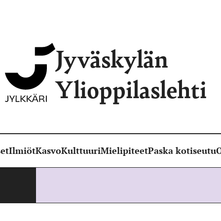
Jyväskylän
Ylioppilaslehti
et
Ilmiöt
Kasvo
Kulttuuri
Mielipiteet
Paska kotiseutu
O