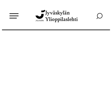
Siirry
Jyväskylän
suoraan
Siirry
Ylioppilaslehti
sisältöön
hakusivul