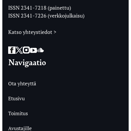
Ylioppilaslehti
ISSN 2341-7218 (painettu)
ISSN 2341-7226 (verkkojulkaisu)
Katso yhteystiedot >
Facebook
Twitter
Instagram
YouTube
SoundCloud
Navigaatio
Ota yhteyttä
Etusivu
Toimitus
Avustajille