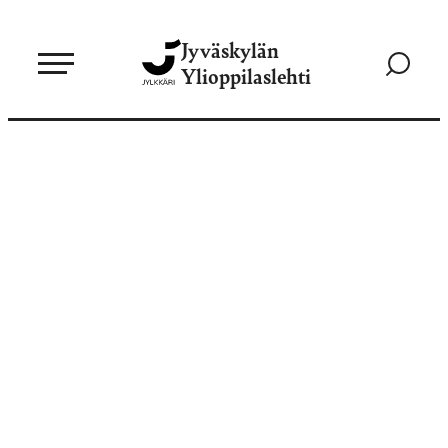
Siirry
Jyväskylän
suoraan
Siirry
Ylioppilaslehti
sisältöön
hakusivul