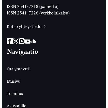
Ylioppilaslehti
ISSN 2341-7218 (painettu)
ISSN 2341-7226 (verkkojulkaisu)
Katso yhteystiedot >
Facebook
Twitter
Instagram
YouTube
SoundCloud
Navigaatio
Ota yhteyttä
Etusivu
Toimitus
Avustajille