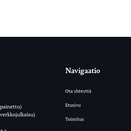
Navigaatio
Ota yhteyttä
Etusivu
painettu)
i
verkkojulkaisu)
Toimitus
t >