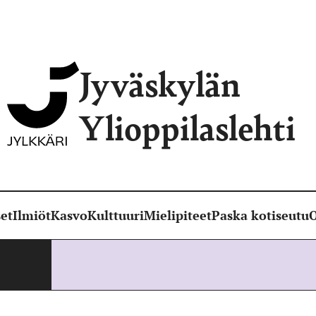
Jyväskylän
Ylioppilaslehti
et
Ilmiöt
Kasvo
Kulttuuri
Mielipiteet
Paska kotiseutu
O