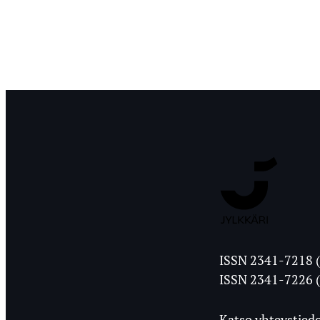
Jyväskylän
ISSN 2341-7218 (
Ylioppilasleht
ISSN 2341-7226 (
Katso yhteystiedo