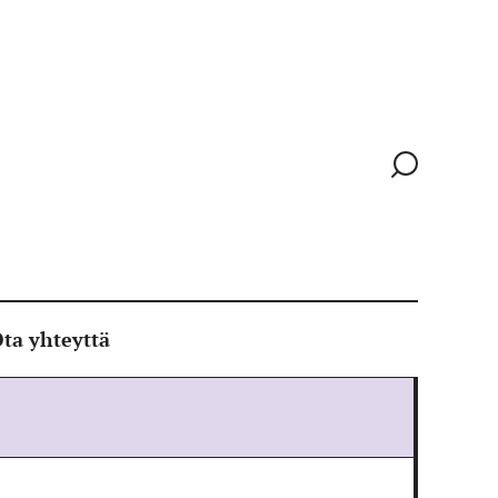
Siirry
hakusivull
ta yhteyttä