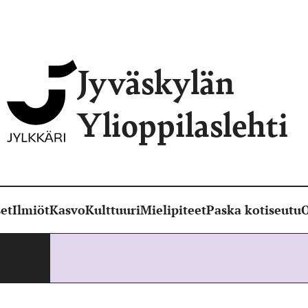
Jyväskylän
Ylioppilaslehti
et
Ilmiöt
Kasvo
Kulttuuri
Mielipiteet
Paska kotiseutu
O