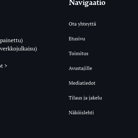
Navigaatio
Ota yhteyttä
Etusivu
painettu)
i
verkkojulkaisu)
Toimitus
t >
Avustajille
Mediatiedot
m
ube
undCloud
Tilaus ja jakelu
Näköislehti