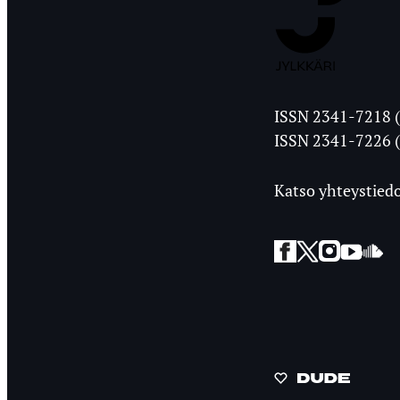
Jyväskylän
ISSN 2341-7218 (
Ylioppilasleht
ISSN 2341-7226 (
Katso yhteystiedo
Facebook
Twitter
Instagra
YouT
So