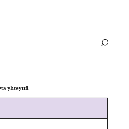
Siirry
hakusivull
ta yhteyttä