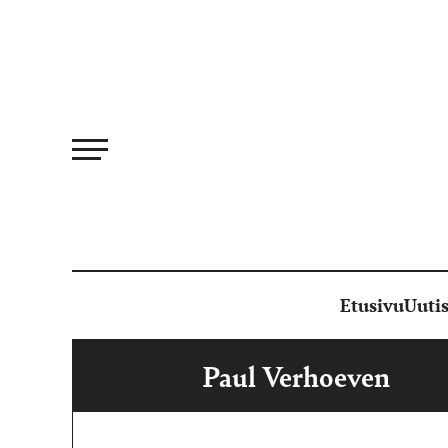
Siirry
suoraan
sisältöön
Etusivu
Uutis
Paul Verhoeven