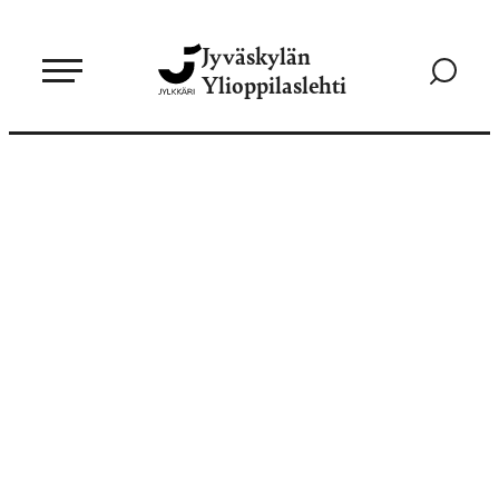
Siirry
Jyväskylän
suoraan
Siirry
Ylioppilaslehti
sisältöön
hakusivul