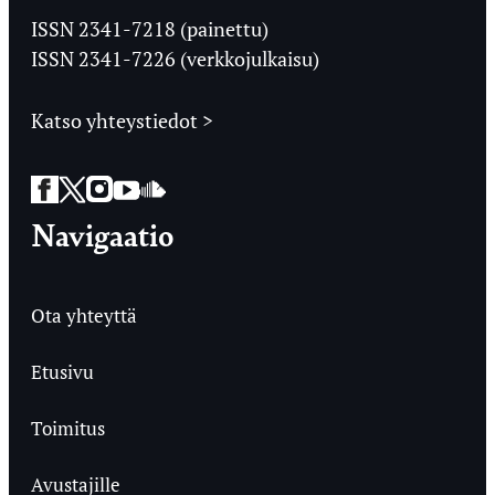
Ylioppilaslehti
ISSN 2341-7218 (painettu)
ISSN 2341-7226 (verkkojulkaisu)
Katso yhteystiedot >
Facebook
Twitter
Instagram
YouTube
SoundCloud
Navigaatio
Ota yhteyttä
Etusivu
Toimitus
Avustajille