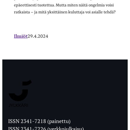
epäeettisesti tuotettua. Mutta miten näitä ongelmia voisi
ratkaista – ja mitä yksittäinen kuluttaja voi asialle tehdä?
Ilmiöt
29.4.2024
Jyväskylän
Ylioppilaslehti
ISSN 2341-7218 (painettu)
ISSN 2341-7226 (verkkojulkaisu)