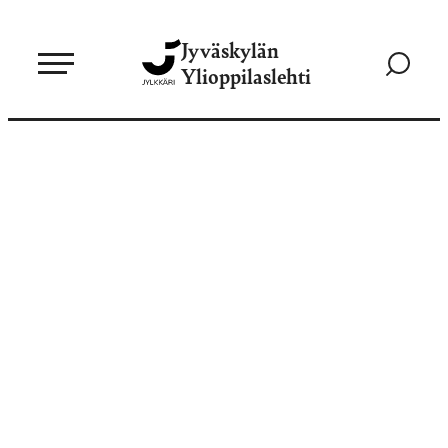
Siirry
Jyväskylän
suoraan
Siirry
Ylioppilaslehti
sisältöön
hakusivul