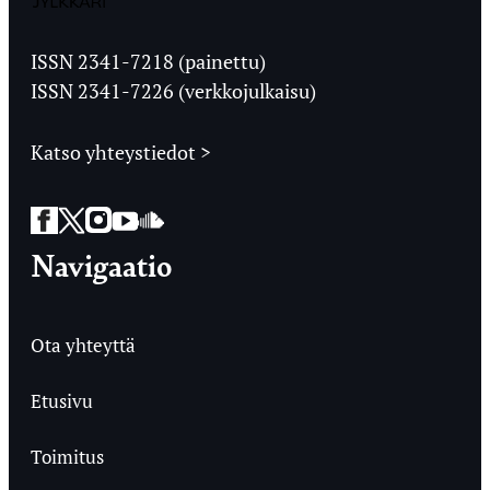
Jyväskylän
Ylioppilaslehti
ISSN 2341-7218 (painettu)
ISSN 2341-7226 (verkkojulkaisu)
Katso yhteystiedot >
Facebook
Twitter
Instagram
YouTube
SoundCloud
Navigaatio
Ota yhteyttä
Etusivu
Toimitus