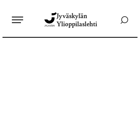
Siirry
Jyväskylän
suoraan
Siirry
Ylioppilaslehti
sisältöön
hakusivul