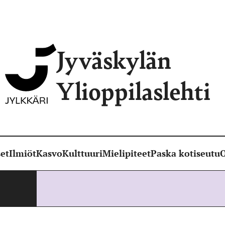
Jyväskylän
Ylioppilaslehti
et
Ilmiöt
Kasvo
Kulttuuri
Mielipiteet
Paska kotiseutu
O