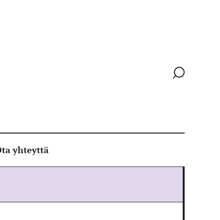
Siirry
hakusivull
ta yhteyttä