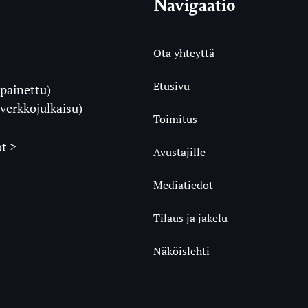
Navigaatio
Ota yhteyttä
Etusivu
painettu)
i
verkkojulkaisu)
Toimitus
t >
Avustajille
Mediatiedot
m
ube
undCloud
Tilaus ja jakelu
Näköislehti