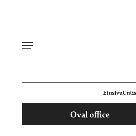
Siirry
suoraan
sisältöön
Etusivu
Uutis
Oval office