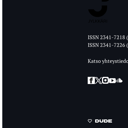
Jyväskylän
ISSN 2341-7218 (
Ylioppilasleht
ISSN 2341-7226 (
Katso yhteystiedo
Facebook
Twitter
Instagra
YouT
So