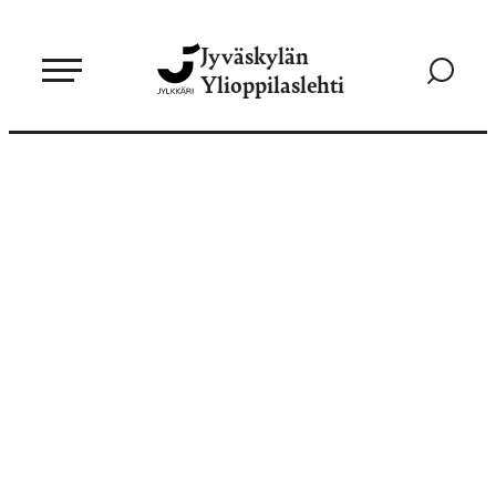
Siirry
Jyväskylän
suoraan
Siirry
Ylioppilaslehti
sisältöön
hakusivul