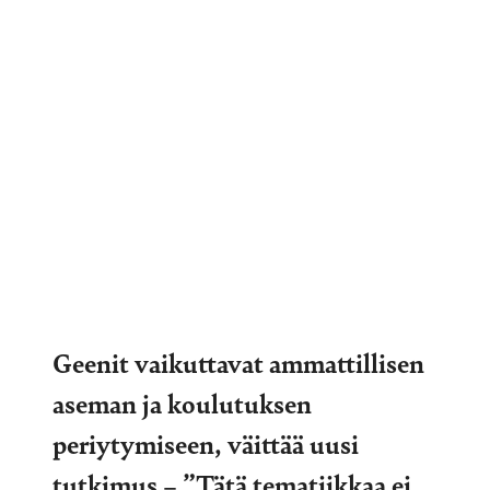
Geenit vaikuttavat ammattillisen
aseman ja koulutuksen
periytymiseen, väittää uusi
tutkimus – ”Tätä tematiikkaa ei