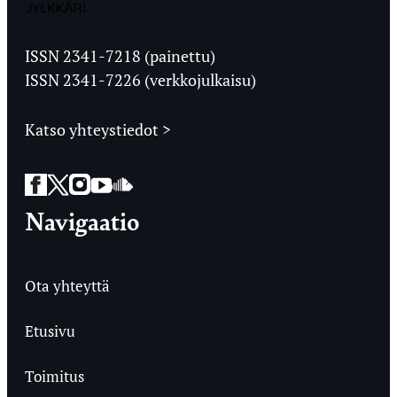
Jyväskylän
Ylioppilaslehti
ISSN 2341-7218 (painettu)
ISSN 2341-7226 (verkkojulkaisu)
Katso yhteystiedot >
Facebook
Twitter
Instagram
YouTube
SoundCloud
Navigaatio
Ota yhteyttä
Etusivu
Toimitus