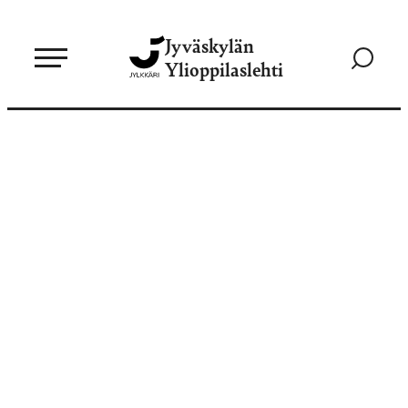
Siirry
Jyväskylän
suoraan
Siirry
Ylioppilaslehti
sisältöön
hakusivul