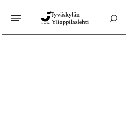
Siirry
Jyväskylän
suoraan
Siirry
Ylioppilaslehti
sisältöön
hakusivul