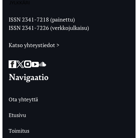
Jyväskylän
Ylioppilaslehti
ISSN 2341-7218 (painettu)
ISSN 2341-7226 (verkkojulkaisu)
Katso yhteystiedot >
Facebook
Twitter
Instagram
YouTube
SoundCloud
Navigaatio
Ota yhteyttä
Etusivu
Toimitus