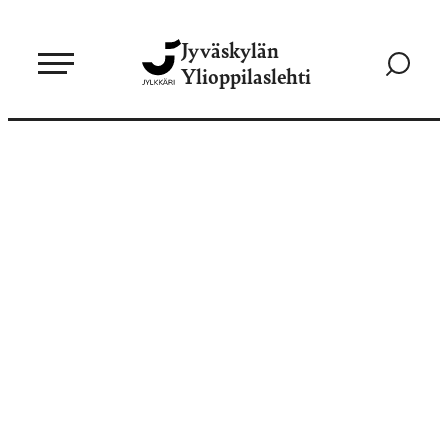
Siirry
Jyväskylän
suoraan
Siirry
Ylioppilaslehti
sisältöön
hakusivul