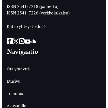
Ylioppilaslehti
ISSN 2341-7218 (painettu)
ISSN 2341-7226 (verkkojulkaisu)
Katso yhteystiedot >
Facebook
Twitter
Instagram
YouTube
SoundCloud
Navigaatio
Ota yhteyttä
Etusivu
Toimitus
Avustajille