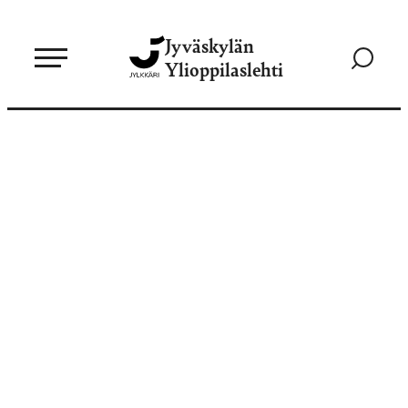
Siirry
Jyväskylän
suoraan
Siirry
Ylioppilaslehti
sisältöön
hakusivul