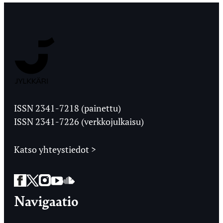
Jyväskylän
Ylioppilaslehti
ISSN 2341-7218 (painettu)
ISSN 2341-7226 (verkkojulkaisu)
Katso yhteystiedot >
Facebook
Twitter
Instagram
YouTube
SoundCloud
Navigaatio