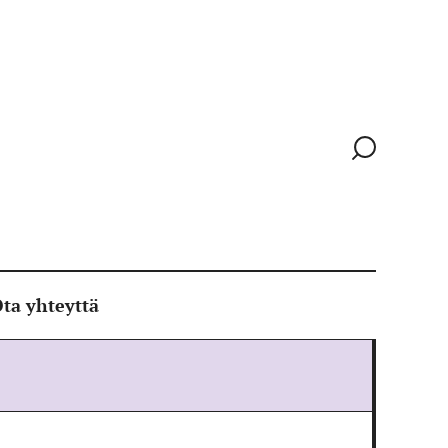
Siirry
hakusivull
ta yhteyttä