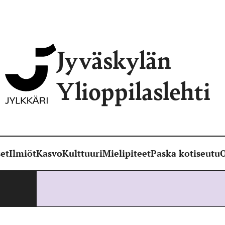
Jyväskylän
Ylioppilaslehti
et
Ilmiöt
Kasvo
Kulttuuri
Mielipiteet
Paska kotiseutu
O