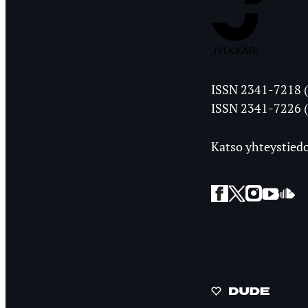
Jyväskylän
ISSN 2341-7218 (
Ylioppilasleht
ISSN 2341-7226 (
Katso yhteystiedo
Facebook
Twitter
Instagra
YouT
So