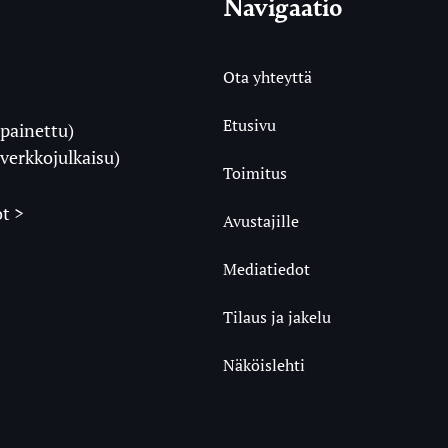
Navigaatio
Ota yhteyttä
Etusivu
painettu)
i
verkkojulkaisu)
Toimitus
t >
Avustajille
Mediatiedot
m
ube
undCloud
Tilaus ja jakelu
Näköislehti