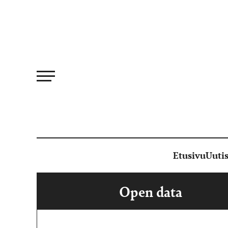
Siirry
suoraan
sisältöön
Etusivu
Uutis
Open data