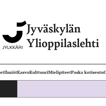
Jyväskylän
Ylioppilaslehti
et
Ilmiöt
Kasvo
Kulttuuri
Mielipiteet
Paska kotiseutu
O