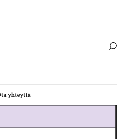
Siirry
hakusivull
ta yhteyttä