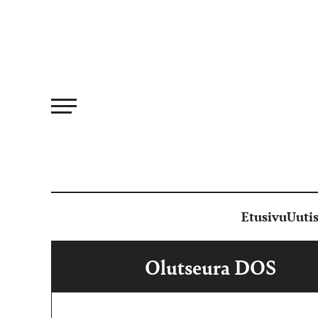
Siirry
suoraan
sisältöön
Etusivu
Uutis
Olutseura DOS