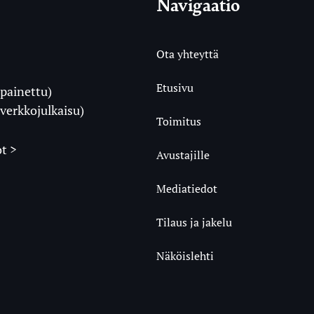
Navigaatio
Ota yhteyttä
Etusivu
painettu)
i
verkkojulkaisu)
Toimitus
t >
Avustajille
Mediatiedot
m
ube
undCloud
Tilaus ja jakelu
Näköislehti