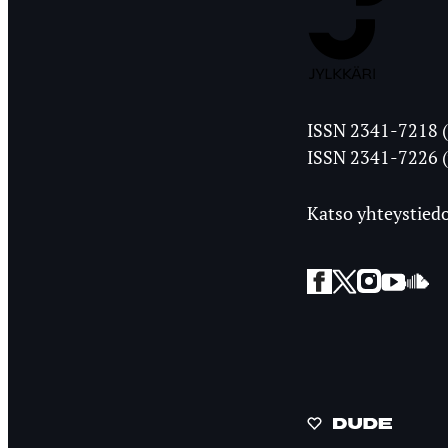
Jyväskylän
ISSN 2341-7218 (
Ylioppilasleht
ISSN 2341-7226 (
Katso yhteystiedo
Facebook
Twitter
Instagra
YouT
So