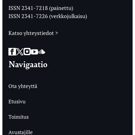
Ylioppilaslehti
ISSN 2341-7218 (painettu)
ISSN 2341-7226 (verkkojulkaisu)
Katso yhteystiedot >
Facebook
Twitter
Instagram
YouTube
SoundCloud
Navigaatio
Ota yhteyttä
Etusivu
Toimitus
Avustajille