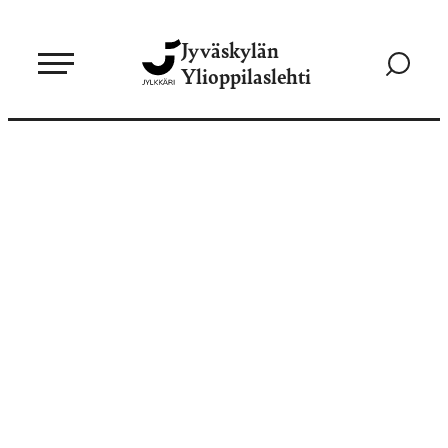
Siirry
Jyväskylän
suoraan
Siirry
Ylioppilaslehti
sisältöön
hakusivul