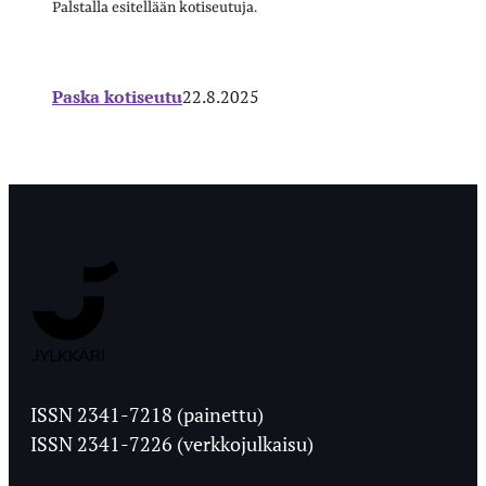
Palstalla esitellään kotiseutuja.
Paska kotiseutu
22.8.2025
Jyväskylän
Ylioppilaslehti
ISSN 2341-7218 (painettu)
ISSN 2341-7226 (verkkojulkaisu)