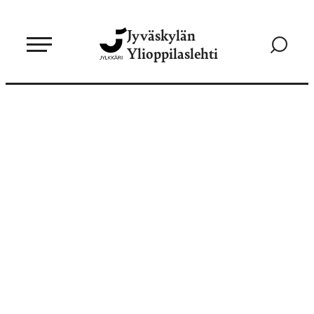
Siirry
Jyväskylän
suoraan
Siirry
Ylioppilaslehti
sisältöön
hakusivul