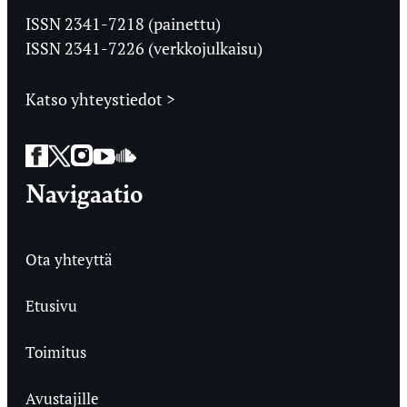
Ylioppilaslehti
ISSN 2341-7218 (painettu)
ISSN 2341-7226 (verkkojulkaisu)
Katso yhteystiedot >
Facebook
Twitter
Instagram
YouTube
SoundCloud
Navigaatio
Ota yhteyttä
Etusivu
Toimitus
Avustajille