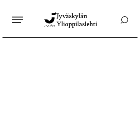
Siirry
Jyväskylän
suoraan
Siirry
Ylioppilaslehti
sisältöön
hakusivul