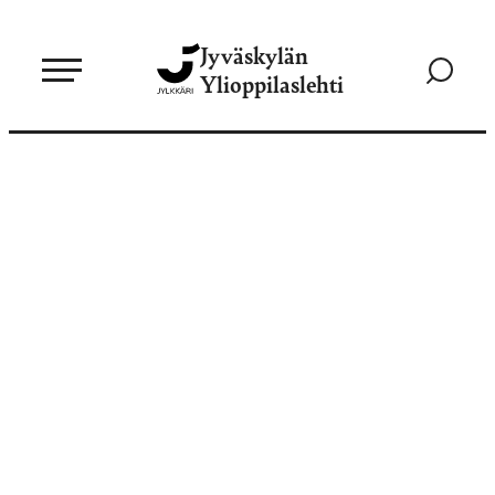
Siirry
Jyväskylän
suoraan
Siirry
Ylioppilaslehti
sisältöön
hakusivul