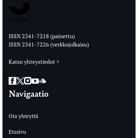
Jyväskylän
Ylioppilaslehti
ISSN 2341-7218 (painettu)
ISSN 2341-7226 (verkkojulkaisu)
Katso yhteystiedot >
Facebook
Twitter
Instagram
YouTube
SoundCloud
Navigaatio
Ota yhteyttä
Etusivu