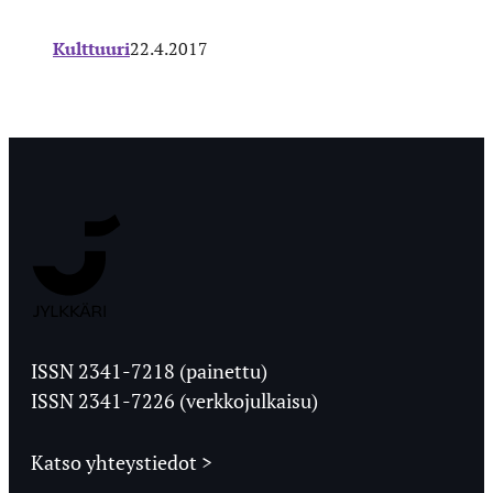
Kulttuuri
22.4.2017
Jyväskylän
Ylioppilaslehti
ISSN 2341-7218 (painettu)
ISSN 2341-7226 (verkkojulkaisu)
Katso yhteystiedot >