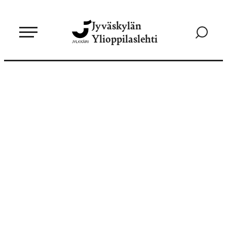
Siirry
Jyväskylän
suoraan
Siirry
Ylioppilaslehti
sisältöön
hakusivul