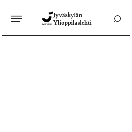
Siirry
Jyväskylän
suoraan
Siirry
Ylioppilaslehti
sisältöön
hakusivul