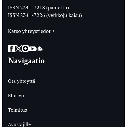
Ylioppilaslehti
ISSN 2341-7218 (painettu)
ISSN 2341-7226 (verkkojulkaisu)
Katso yhteystiedot >
Facebook
Twitter
Instagram
YouTube
SoundCloud
Navigaatio
Ota yhteyttä
Etusivu
Toimitus
Avustajille