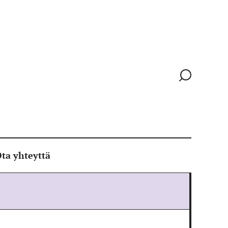
Siirry
hakusivull
ta yhteyttä