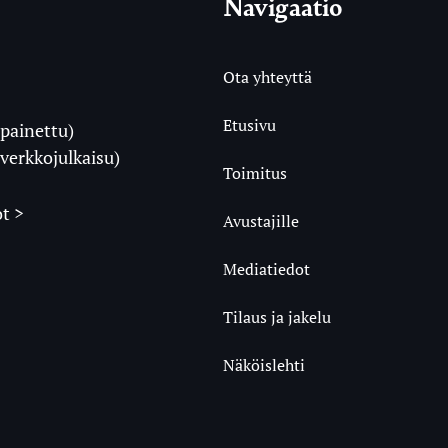
Navigaatio
Ota yhteyttä
Etusivu
painettu)
i
verkkojulkaisu)
Toimitus
t >
Avustajille
Mediatiedot
m
ube
undCloud
Tilaus ja jakelu
Näköislehti