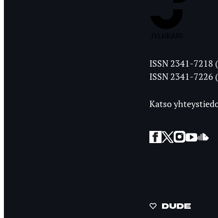
Jyväskylän
ISSN 2341-7218 (
Ylioppilasleht
ISSN 2341-7226 (
Katso yhteystiedo
Facebook
Twitter
Instagra
YouT
So