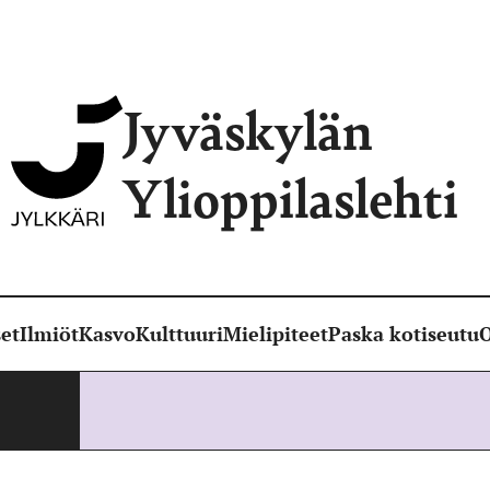
Jyväskylän
Ylioppilaslehti
et
Ilmiöt
Kasvo
Kulttuuri
Mielipiteet
Paska kotiseutu
O