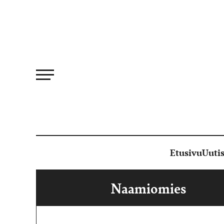
Siirry
suoraan
sisältöön
Etusivu
Uutis
Naamiomies