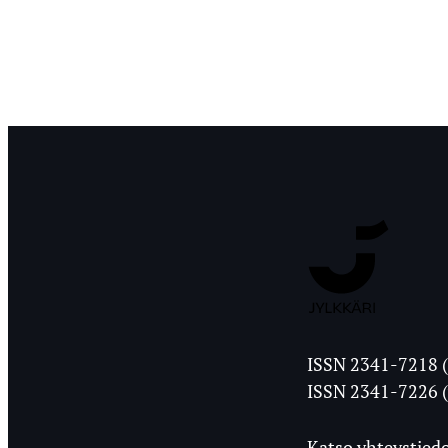
Jyväskylän
ISSN 2341-7218 (
Ylioppilasleht
ISSN 2341-7226 (
Katso yhteystiedo