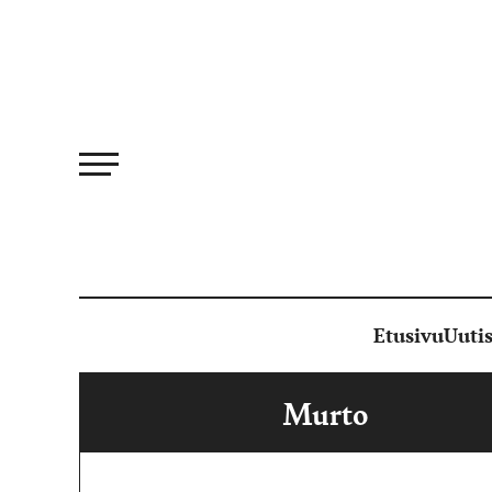
Siirry
suoraan
sisältöön
Etusivu
Uutis
Murto