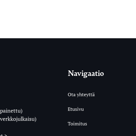
Navigaatio
Ota yhteyttä
Etusivu
painettu)
i
verkkojulkaisu)
Toimitus
t >