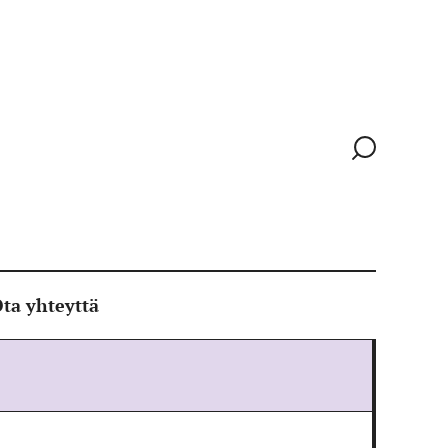
Siirry
hakusivull
ta yhteyttä