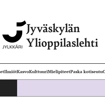
Jyväskylän
Ylioppilaslehti
et
Ilmiöt
Kasvo
Kulttuuri
Mielipiteet
Paska kotiseutu
O