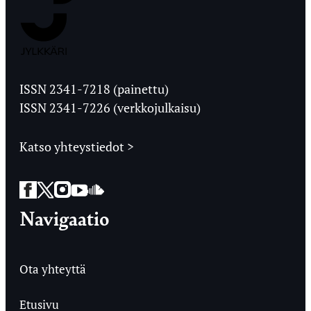
Jyväskylän
Ylioppilaslehti
ISSN 2341-7218 (painettu)
ISSN 2341-7226 (verkkojulkaisu)
Katso yhteystiedot >
Facebook
Twitter
Instagram
YouTube
SoundCloud
Navigaatio
Ota yhteyttä
Etusivu