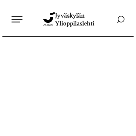
Siirry
Jyväskylän
suoraan
Siirry
Ylioppilaslehti
sisältöön
hakusivul