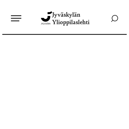
Siirry
Jyväskylän
suoraan
Siirry
Ylioppilaslehti
sisältöön
hakusivul