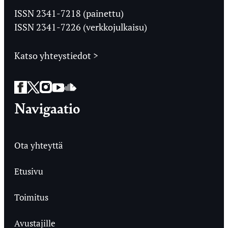
Ylioppilaslehti
ISSN 2341-7218 (painettu)
ISSN 2341-7226 (verkkojulkaisu)
Katso yhteystiedot >
Facebook
Twitter
Instagram
YouTube
SoundCloud
Navigaatio
Ota yhteyttä
Etusivu
Toimitus
Avustajille