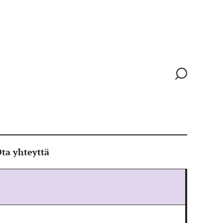
Siirry
hakusivull
ta yhteyttä