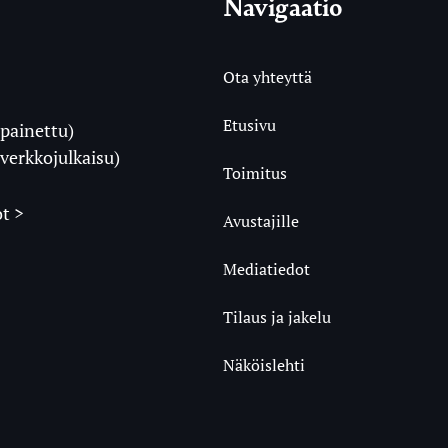
Navigaatio
Ota yhteyttä
Etusivu
painettu)
i
verkkojulkaisu)
Toimitus
t >
Avustajille
Mediatiedot
m
ube
undCloud
Tilaus ja jakelu
Näköislehti