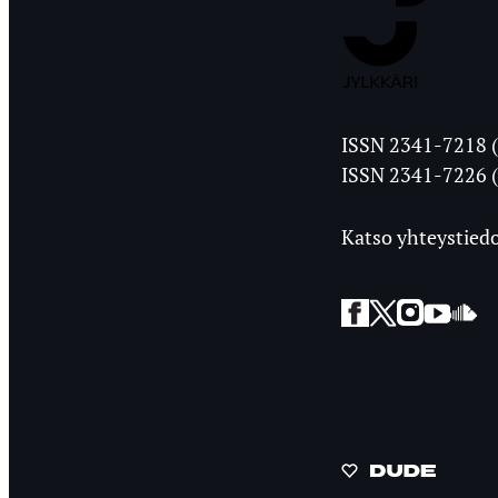
Jyväskylän
ISSN 2341-7218 (
Ylioppilasleht
ISSN 2341-7226 (
Katso yhteystiedo
Facebook
Twitter
Instagra
YouT
So