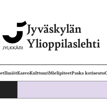
Jyväskylän
Ylioppilaslehti
et
Ilmiöt
Kasvo
Kulttuuri
Mielipiteet
Paska kotiseutu
O