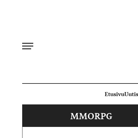
Siirry
suoraan
sisältöön
Etusivu
Uutis
MMORPG