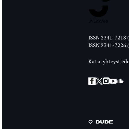
Jyväskylän
ISSN 2341-7218 (
Ylioppilasleht
ISSN 2341-7226 (
Katso yhteystiedo
Facebook
Twitter
Instagra
YouT
So