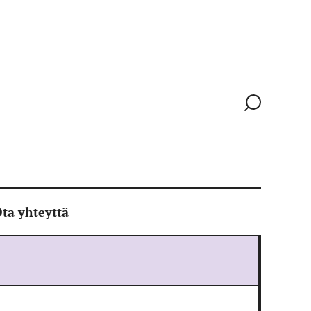
Siirry
hakusivull
ta yhteyttä