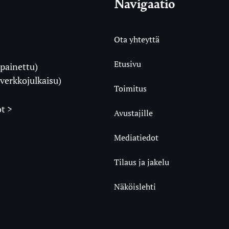
Navigaatio
Ota yhteyttä
Etusivu
painettu)
i
verkkojulkaisu)
Toimitus
t >
Avustajille
Mediatiedot
m
ube
undCloud
Tilaus ja jakelu
Näköislehti