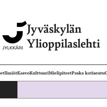
Jyväskylän
Ylioppilaslehti
et
Ilmiöt
Kasvo
Kulttuuri
Mielipiteet
Paska kotiseutu
O