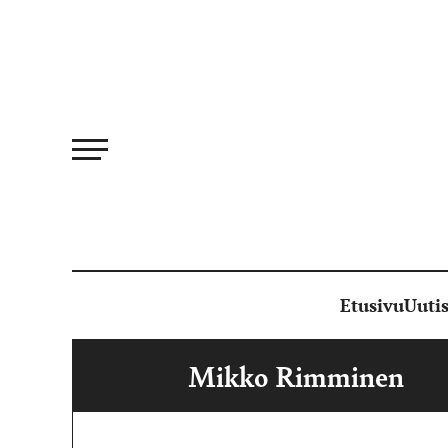
Siirry
suoraan
sisältöön
Etusivu
Uutis
Mikko Rimminen