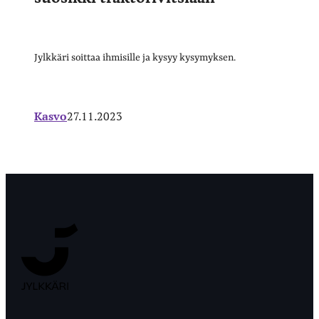
Jylkkäri soittaa ihmisille ja kysyy kysymyksen.
Kasvo
27.11.2023
Jyväskylän
Ylioppilaslehti