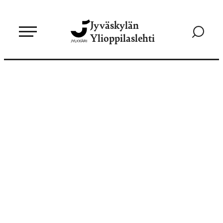
Siirry
Jyväskylän
suoraan
Siirry
Ylioppilaslehti
sisältöön
hakusivul