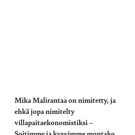
Mika Malirantaa on nimitetty, ja
ehkä jopa nimitelty
villapaitaekonomistiksi –
Soitimme ja kysyimme montako