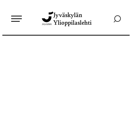
Siirry
Jyväskylän
suoraan
Siirry
Ylioppilaslehti
sisältöön
hakusivul