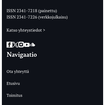
Jyväskylän
Ylioppilaslehti
ISSN 2341-7218 (painettu)
ISSN 2341-7226 (verkkojulkaisu)
Katso yhteystiedot >
Facebook
Twitter
Instagram
YouTube
SoundCloud
Navigaatio
Ota yhteyttä
Etusivu
Toimitus