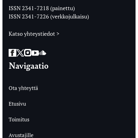
Ylioppilaslehti
ISSN 2341-7218 (painettu)
ISSN 2341-7226 (verkkojulkaisu)
Katso yhteystiedot >
Facebook
Twitter
Instagram
YouTube
SoundCloud
Navigaatio
Ota yhteyttä
Etusivu
Toimitus
Avustajille