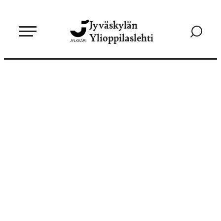
Siirry
Jyväskylän
suoraan
Siirry
Ylioppilaslehti
sisältöön
hakusivul