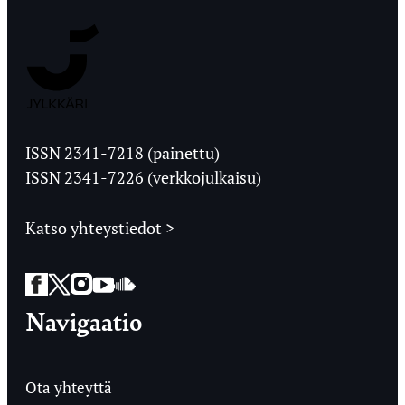
Jyväskylän
Ylioppilaslehti
ISSN 2341-7218 (painettu)
ISSN 2341-7226 (verkkojulkaisu)
Katso yhteystiedot >
Facebook
Twitter
Instagram
YouTube
SoundCloud
Navigaatio
Ota yhteyttä