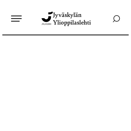
Siirry
Jyväskylän
suoraan
Siirry
Ylioppilaslehti
sisältöön
hakusivul