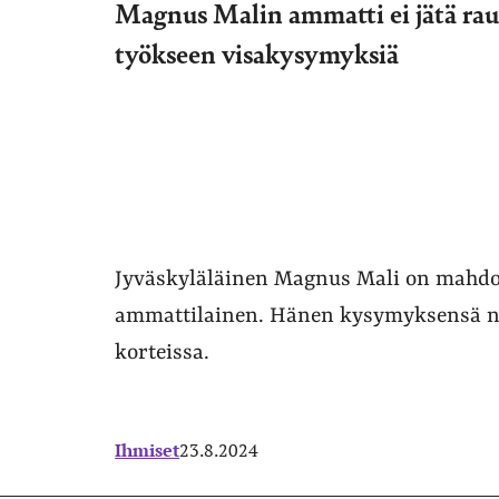
Magnus Malin ammatti ei jätä rau
työkseen visakysymyksiä
Jyväskyläläinen Magnus Mali on mahdol
ammattilainen. Hänen kysymyksensä näk
korteissa.
Ihmiset
23.8.2024