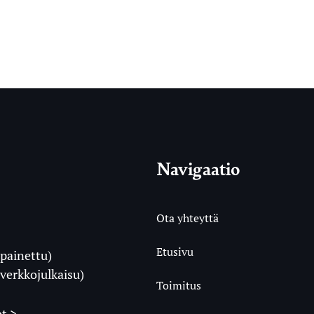
Navigaatio
Ota yhteyttä
Etusivu
painettu)
i
verkkojulkaisu)
Toimitus
t >