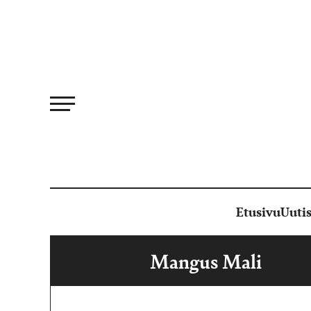
Siirry
suoraan
sisältöön
Etusivu
Uutis
Mangus Mali