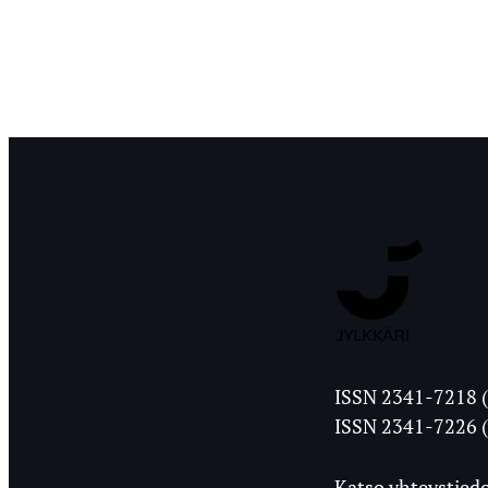
Jyväskylän
ISSN 2341-7218 (
Ylioppilasleht
ISSN 2341-7226 (
Katso yhteystiedo