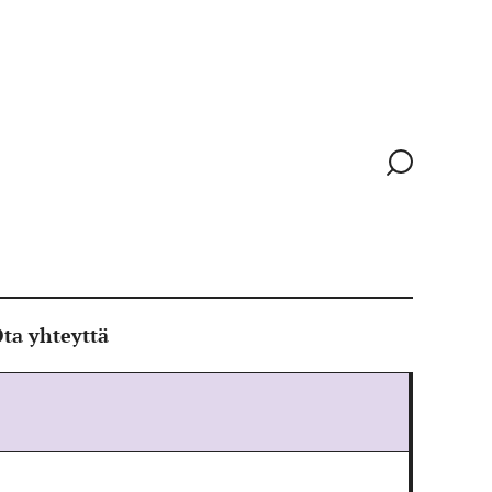
Siirry
hakusivull
ta yhteyttä