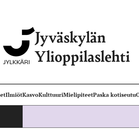
Jyväskylän
Ylioppilaslehti
et
Ilmiöt
Kasvo
Kulttuuri
Mielipiteet
Paska kotiseutu
O