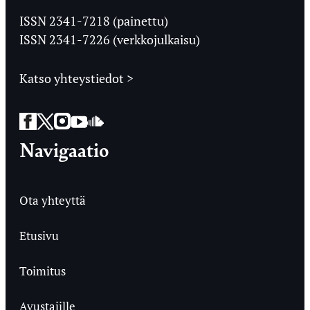
Ylioppilaslehti
ISSN 2341-7218 (painettu)
ISSN 2341-7226 (verkkojulkaisu)
Katso yhteystiedot >
Facebook
Twitter
Instagram
YouTube
SoundCloud
Navigaatio
Ota yhteyttä
Etusivu
Toimitus
Avustajille