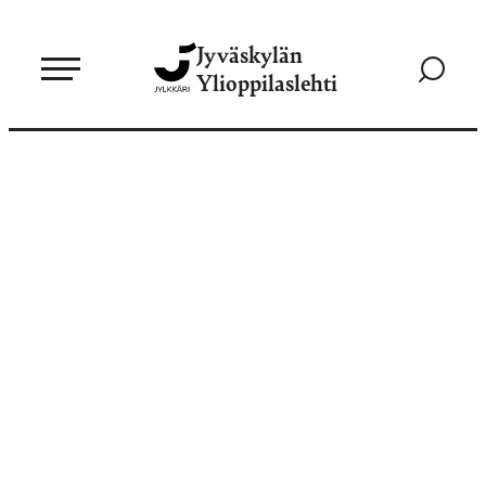
Siirry
Jyväskylän
suoraan
Siirry
Ylioppilaslehti
sisältöön
hakusivul