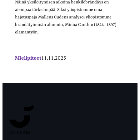
Näinä yksilöitymisen aikoina henkilöbrändäys on
aiempaa tärkeämpää. Siksi yliopistomme oma
hajotuspaja Malleus Cudens analysoi yliopistomme
brändätyimmän alumnin, Minna Canthin (1844–1897)
elämäntyön.
Mielipiteet
11.11.2025
Jyväskylän